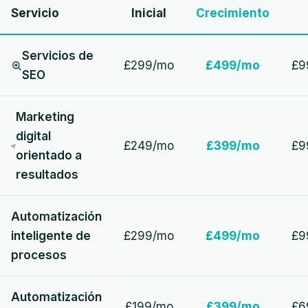
Servicio
Inicial
Crecimiento
Servicios de
£299/mo
£499/mo
£9
SEO
Marketing
digital
£249/mo
£399/mo
£9
orientado a
resultados
Automatización
inteligente de
£299/mo
£499/mo
£9
procesos
Automatización
£199/mo
£399/mo
£6