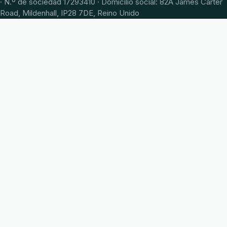
· N.º de sociedad 17293410 · Domicilio social: 82A James Carter
Road, Mildenhall, IP28 7DE, Reino Unido