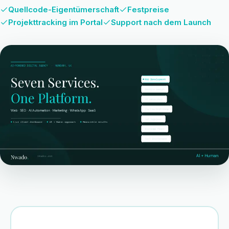
Quellcode-Eigentümerschaft
Festpreise
Projekttracking im Portal
Support nach dem Launch
Pricing plans